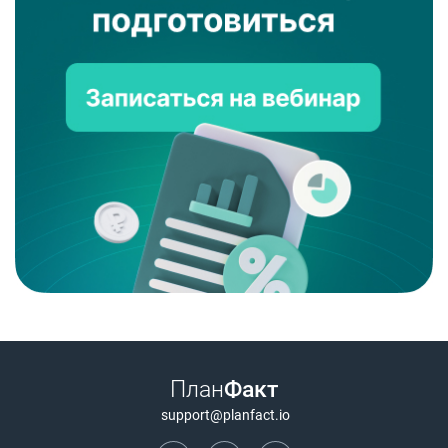
План
Факт
support@planfact.io