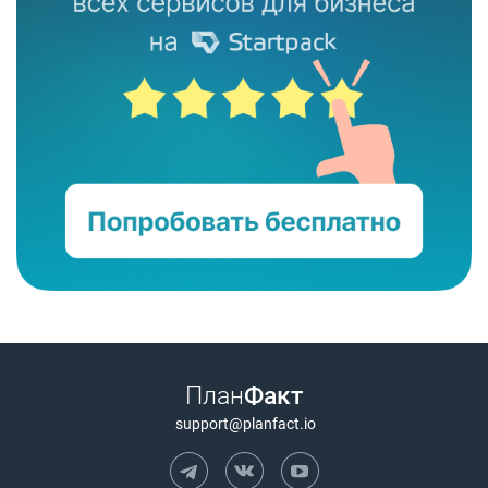
План
Факт
support@planfact.io