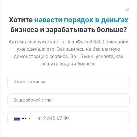
План
Факт
Регистрация
Хотите
навести порядок в деньгах
Главная
Блог
Как финансовая модель помогла селлеру найти в
бизнеса и зарабатывать больше?
Автоматизируйте учет в ПланФакте! 3500 компаний
уже сделали это. Запишитесь на бесплатную
Как финансовая модель помогла
демонстрацию сервиса. За 15 мин. узнаете, как
селлеру найти варианты роста
решить задачи бизнеса
прибыли
19.04.24
16486
Читать ≈ 13 минут
Имя и фамилия
В декабре 2023 года в ПланФакт обратился продавец
Ваш рабочий e-mail
товаров на маркетплейсах за разработкой
финансовой модели. Он хотел понимать, сколько
заработает в 2024 году и с какой рентабельностью,
+7
что принесет больше денег бизнесу — увеличение
среднего чека или количества заказов, как изменится