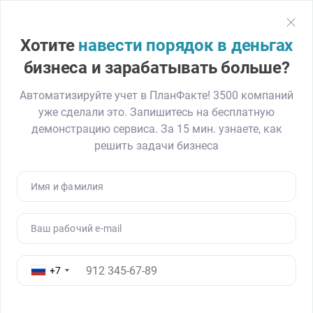
План
Факт
Регистрация
Хотите
навести порядок в деньгах
Главная
Блог
Финансовая модель для компании по разработке 
бизнеса и зарабатывать больше?
Автоматизируйте учет в ПланФакте! 3500 компаний
уже сделали это. Запишитесь на бесплатную
Финансовая модель помогла
демонстрацию сервиса. За 15 мин. узнаете, как
разработчику ПО найти
решить задачи бизнеса
убыточное направление и понять,
как увеличивать прибыль
Имя и фамилия
29.04.25
7254
Читать ≈ 10 минут
Ваш рабочий e-mail
В конце 2024 года в ПланФакт обратился финансист
ИТ-компании за разработкой финансовой модели. С
+7
2009 года бизнес создает программы для обеспечения
безопасности людей на коммерческих предприятиях и
в организациях социальной сферы.