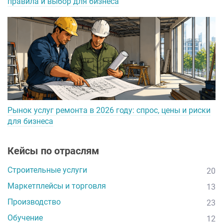
правила и выбор для бизнеса
Рынок услуг ремонта в 2026 году: спрос, цены и риски
для бизнеса
Кейсы по отраслям
Строительные услуги
20
Маркетплейсы и торговля
13
Производство
23
Обучение
12