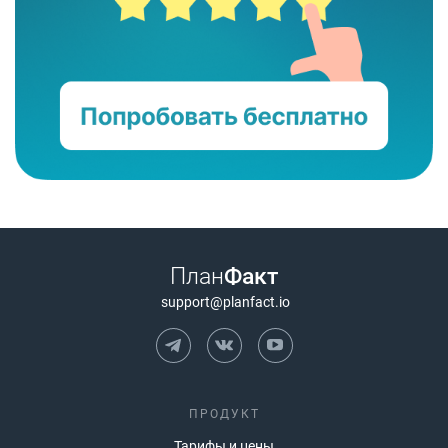
План
Факт
support@planfact.io
ПРОДУКТ
Тарифы и цены