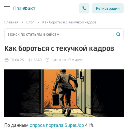
План
Факт
Регистрация
Главная
Блог
Как бороться с текучкой кадров
Как бороться с текучкой кадров
07.04.25
6349
Читать ≈ 17 минут
По данным
опроса портала SuperJob
41%