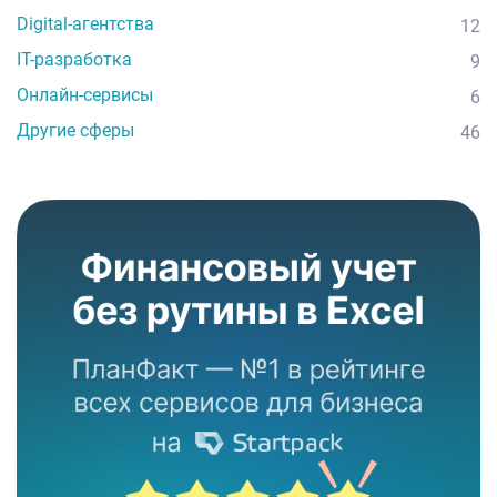
Digital-агентства
12
IT-разработка
9
Онлайн-сервисы
6
Другие сферы
46