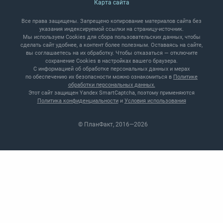
Карта сайта
Все права защищены. Запрещено копирование материалов сайта без
указания индексируемой ссылки на страницу‑источник.
Мы используем Cookies для сбора пользовательских данных, чтобы
сделать сайт удобнее, а контент более полезным. Оставаясь на сайте,
вы соглашаетесь на их обработку.
Чтобы отказаться — отключите
сохранение Cookies в настройках вашего браузера.
С информацией об обработке персональных данных и мерах
по обеспечению их безопасности можно ознакомиться в
Политике
обработки персональных данных.
Этот сайт защищен Yandex SmartCaptcha, поэтому применяются
Политика конфиденциальности
и
Условия использования
© ПланФакт, 2016—2026